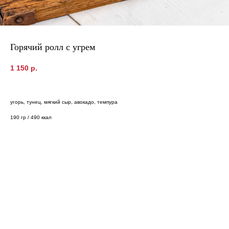
Горячий ролл с угрем
1 150
р.
угорь, тунец, мягкий сыр, авокадо, темпура
190 гр / 490 ккал