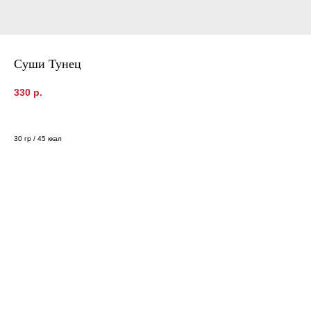
Суши Тунец
330
р.
30 гр / 45 ккал